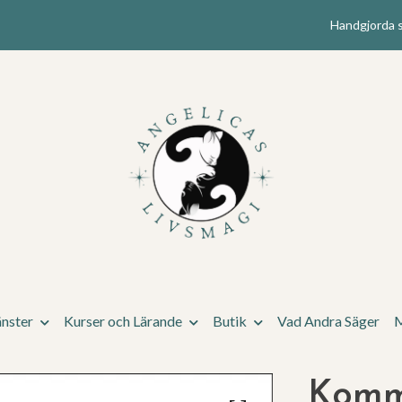
Handgjorda s
änster
Kurser och Lärande
Butik
Vad Andra Säger
M
Komme