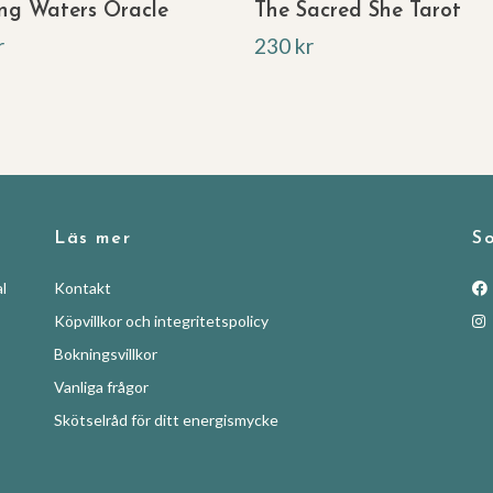
ng Waters Oracle
The Sacred She Tarot
r
230 kr
Läs mer
So
l
Kontakt
Köpvillkor och integritetspolicy
Bokningsvillkor
Vanliga frågor
Skötselråd för ditt energismycke