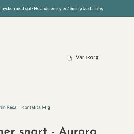
mycken med själ / Helande energier / Smidig beställning
Varukorg
in Resa
Kontakta Mig
r snart - Aurora