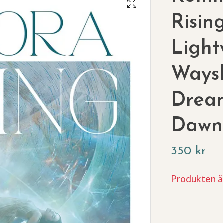
Risin
Light
Ways
Drea
Dawn
350 kr
Produkten är