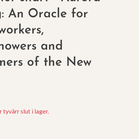
g: An Oracle for
workers,
howers and
mers of the New
 tyvärr slut i lager.