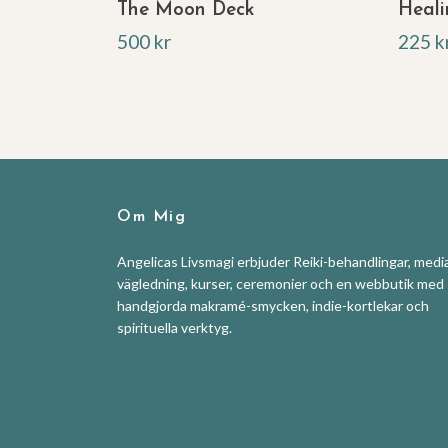
The Moon Deck
Heali
500 kr
225 k
Om Mig
Angelicas Livsmagi erbjuder Reiki-behandlingar, media
vägledning, kurser, ceremonier och en webbutik med
handgjorda makramé-smycken, indie-kortlekar och
spirituella verktyg.