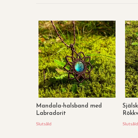
Mandala-halsband med
Själs
Labradorit
Rökkv
Slutsåld
Slutsåld