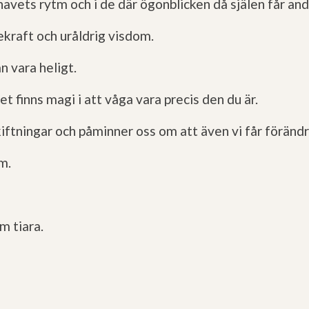
havets rytm och i de där ögonblicken då själen får anda
kraft och uråldrig visdom.
 vara heligt.
et finns magi i att våga vara precis den du är.
ingar och påminner oss om att även vi får förändras
m.
m tiara.