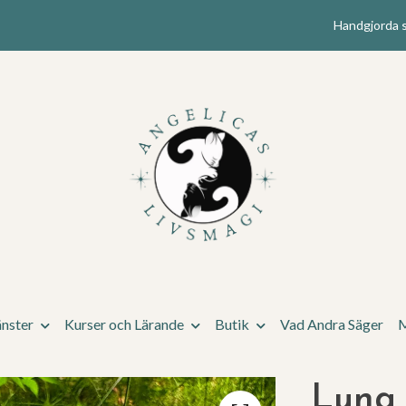
Handgjorda s
änster
Kurser och Lärande
Butik
Vad Andra Säger
M
Luna 