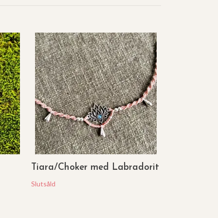
Änglavinga
Slutsåld
Tiara/Choker med Labradorit
Slutsåld