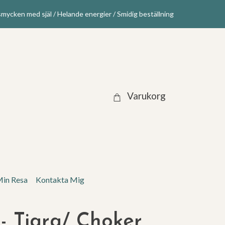
mycken med själ / Helande energier / Smidig beställning
Varukorg
in Resa
Kontakta Mig
- Tiara/ Choker