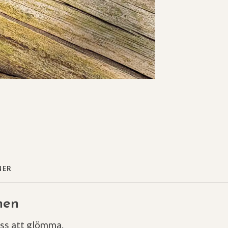
NER
nen
oss att glömma.