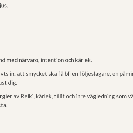
jus.
nd med närvaro, intention och kärlek.
ävts in:
att smycket ska få bli en följeslagare,
en påmi
ust dig.
ier av Reiki, kärlek, tillit och inre vägledning som vä
sta.