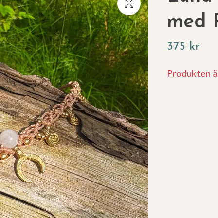
med 
375 kr
Produkten är