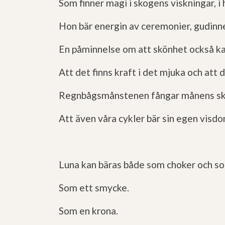
Som finner magi i skogens viskningar, i 
Hon bär energin av ceremonier, gudinne
En påminnelse om att skönhet också kan
Att det finns kraft i det mjuka o
ch att d
Regnbågsmånstenen fångar månens skiftn
Att även våra cykler bär sin egen visdo
Luna kan bäras både som choker och so
Som ett smycke.
Som en krona.