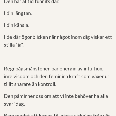
Den har alltid funnits där.
I din längtan.
I din känsla.
I de där ögonblicken när något inom dig viskar ett
stilla "ja".
Regnbågsmånstenen bär energin av intuition,
inre visdom och den feminina kraft som växer ur
tillit snarare än kontroll.
Den påminner oss om att vi inte behöver ha alla
svar idag.
Bara modet att lyssna till nästa viskning från vår